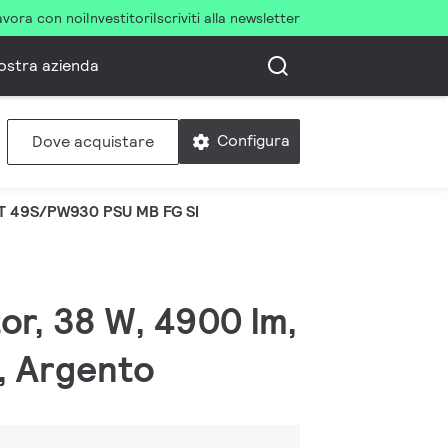
avora con noi
Investitori
Iscriviti alla newsletter
ostra azienda
Configura
Dove acquistare
T 49S/PW930 PSU MB FG SI
tor, 38 W, 4900 lm,
, Argento