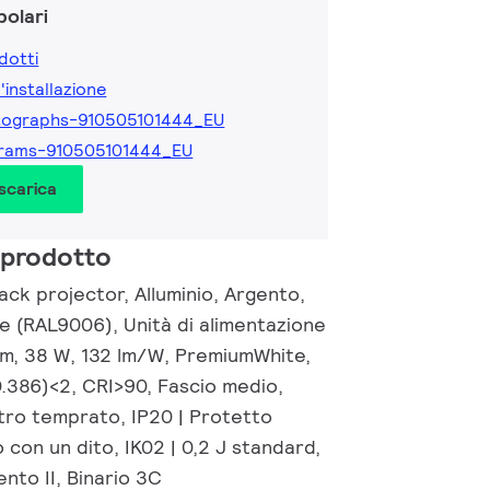
olari
dotti
l'installazione
tographs-910505101444_EU
grams-910505101444_EU
 scarica
 prodotto
ck projector, Alluminio, Argento,
nte (RAL9006), Unità di alimentazione
lm, 38 W, 132 lm/W, PremiumWhite,
0.386)<2, CRI>90, Fascio medio,
tro temprato, IP20 | Protetto
 con un dito, IK02 | 0,2 J standard,
ento II, Binario 3C