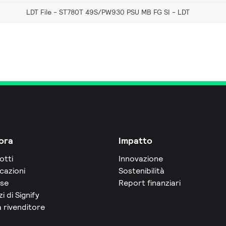
LDT File - ST780T 49S/PW930 PSU MB FG SI
LDT
ora
Impatto
otti
Innovazione
cazioni
Sostenibilità
rse
Report finanziari
zi di Signify
 rivenditore