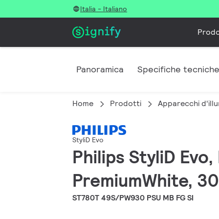
Italia - Italiano
Prodo
Panoramica
Specifiche tecnich
Home
Prodotti
Apparecchi d'illu
StyliD Evo
Philips StyliD Evo
PremiumWhite, 30
ST780T 49S/PW930 PSU MB FG SI