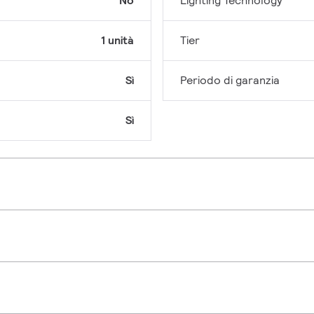
No
Lighting Technology
1 unità
Tier
Sì
Periodo di garanzia
Sì