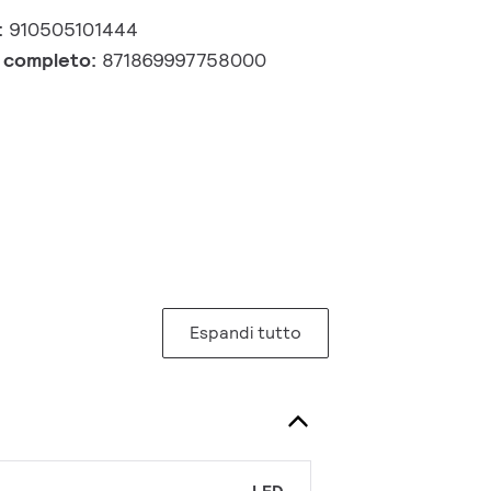
:
910505101444
e completo:
871869997758000
Espandi tutto