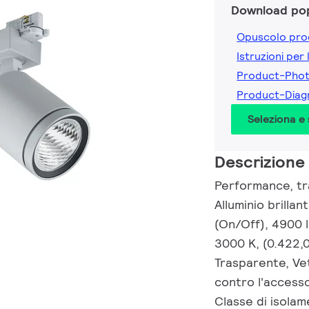
Download pop
Opuscolo pro
Istruzioni per 
Product-Pho
Product-Dia
Seleziona e
Descrizione
Performance, tra
Alluminio brilla
(On/Off), 4900 
3000 K, (0.422,
Trasparente, Ve
contro l'accesso
Classe di isolam