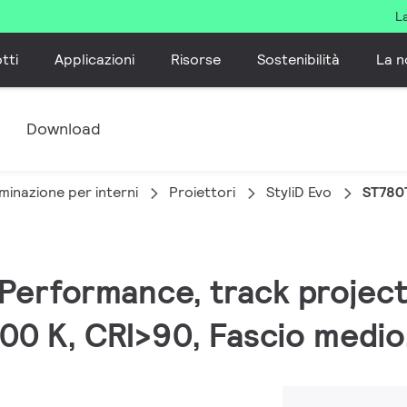
L
tti
Applicazioni
Risorse
Sostenibilità
La n
e
Download
minazione per interni
Proiettori
StyliD Evo
ST780
, Performance, track projec
00 K, CRI>90, Fascio medio