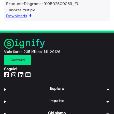
Product-Diagrams-910502500089_EU
Risorse multiple
Downloads
Viale Sarca 235 Milano, MI, 20126
Contatti
Seguici
Esplora
Impatto
Chi siamo