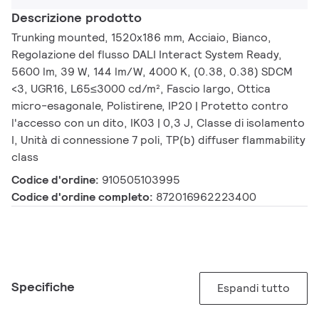
Descrizione prodotto
Trunking mounted, 1520x186 mm, Acciaio, Bianco,
Regolazione del flusso DALI Interact System Ready,
5600 lm, 39 W, 144 lm/W, 4000 K, (0.38, 0.38) SDCM
<3, UGR16, L65≤3000 cd/m², Fascio largo, Ottica
micro-esagonale, Polistirene, IP20 | Protetto contro
l'accesso con un dito, IK03 | 0,3 J, Classe di isolamento
I, Unità di connessione 7 poli, TP(b) diffuser flammability
class
Codice d'ordine:
910505103995
Codice d'ordine completo:
872016962223400
Specifiche
Espandi tutto