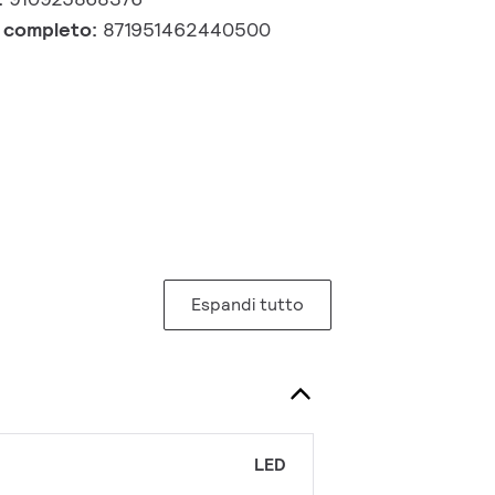
e completo:
871951462440500
Espandi tutto
LED