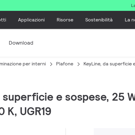
L
tti
Applicazioni
Risorse
Sostenibilità
La n
e
Download
minazione per interni
Plafone
KeyLine, da superficie
da superficie e sospese, 25
0 K, UGR19