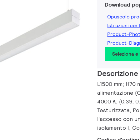
Download pop
Opuscolo pro
Istruzioni per 
Product-Pho
Product-Dia
Seleziona e
Descrizione
L1500 mm; H70 mm
alimentazione (
4000 K, (0.39, 
Testurizzata, Po
l'accesso con un 
isolamento I, C
Codice d'ordine