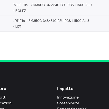
ROLF File - SM350C 34S/840 PSU PCS L1500 ALU
ROLFZ
LDT File - SM350C 34S/840 PSU PCS L1500 ALU
LDT
ora
Impatto
otti
Innovazione
cazioni
Sostenibilità
rse
Report finanziari