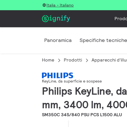
Italia - Italiano
Prodo
Panoramica
Specifiche tecnich
Home
Prodotti
Apparecchi d'illu
KeyLine, da superficie e sospese
Philips KeyLine, 
mm, 3400 lm, 400
SM350C 34S/840 PSU PCS L1500 ALU