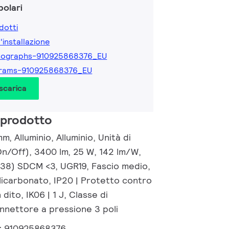
olari
dotti
l'installazione
tographs-910925868376_EU
grams-910925868376_EU
 scarica
 prodotto
, Alluminio, Alluminio, Unità di
On/Off), 3400 lm, 25 W, 142 lm/W,
0.38) SDCM <3, UGR19, Fascio medio,
licarbonato, IP20 | Protetto contro
dito, IK06 | 1 J, Classe di
onnettore a pressione 3 poli
:
910925868376