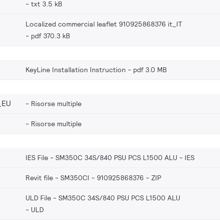
txt 3.5 kB
Localized commercial leaflet 910925868376 it_IT
pdf 370.3 kB
KeyLine Installation Instruction
pdf 3.0 MB
_EU
Risorse multiple
Risorse multiple
IES File - SM350C 34S/840 PSU PCS L1500 ALU
IES
Revit file - SM350CI - 910925868376
ZIP
ULD File - SM350C 34S/840 PSU PCS L1500 ALU
ULD