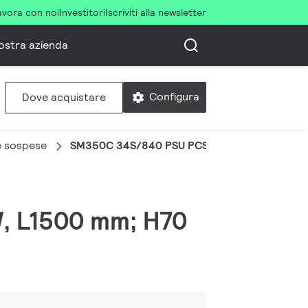
avora con noi
Investitori
Iscriviti alla newsletter
ostra azienda
Configura
Dove acquistare
 e sospese
SM350C 34S/840 PSU PCS L1500 ALU
 W, L1500 mm; H70