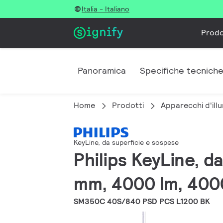
Italia - Italiano
Prodo
Panoramica
Specifiche tecnich
Home
Prodotti
Apparecchi d'illu
KeyLine, da superficie e sospese
Philips KeyLine, d
mm, 4000 lm, 400
SM350C 40S/840 PSD PCS L1200 BK