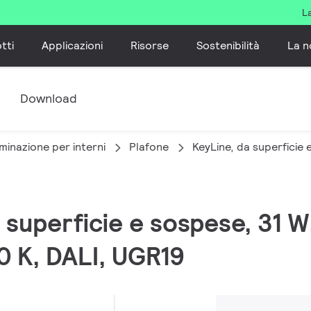
L
tti
Applicazioni
Risorse
Sostenibilità
La n
e
Download
minazione per interni
Plafone
KeyLine, da superficie
a superficie e sospese, 31 
0 K, DALI, UGR19