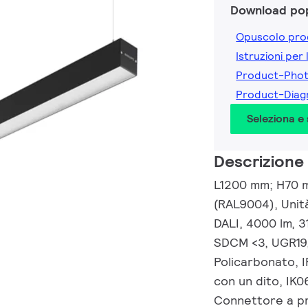
Download pop
Opuscolo pro
Istruzioni per 
Product-Pho
Product-Dia
Seleziona e
Descrizione
L1200 mm; H70 m
(RAL9004), Unità
DALI, 4000 lm, 3
SDCM <3, UGR19,
Policarbonato, 
con un dito, IK06
Connettore a pr