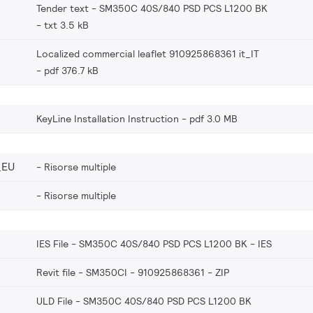
Tender text - SM350C 40S/840 PSD PCS L1200 BK
txt 3.5 kB
Localized commercial leaflet 910925868361 it_IT
pdf 376.7 kB
KeyLine Installation Instruction
pdf 3.0 MB
_EU
Risorse multiple
Risorse multiple
IES File - SM350C 40S/840 PSD PCS L1200 BK
IES
Revit file - SM350CI - 910925868361
ZIP
ULD File - SM350C 40S/840 PSD PCS L1200 BK