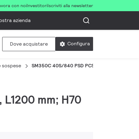
avora con noi
Investitori
Iscriviti alla newsletter
ostra azienda
Configura
Dove acquistare
 e sospese
SM350C 40S/840 PSD PCS L1200 BK
W, L1200 mm; H70