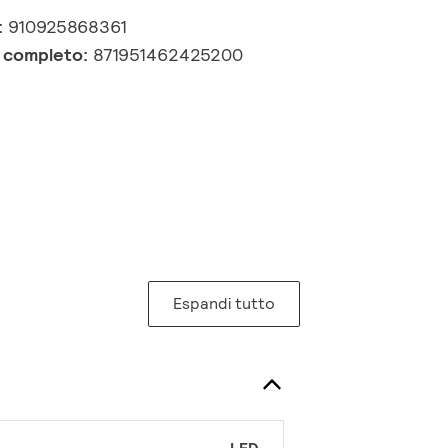
:
910925868361
e completo:
871951462425200
Espandi tutto