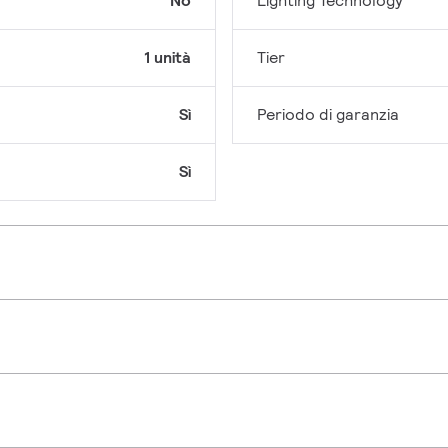
No
Lighting Technology
1 unità
Tier
Sì
Periodo di garanzia
Sì