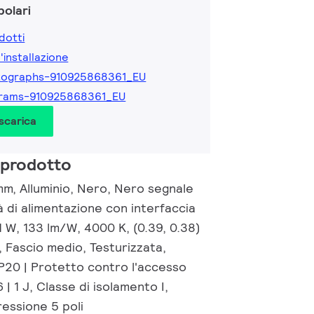
olari
dotti
l'installazione
tographs-910925868361_EU
grams-910925868361_EU
 scarica
 prodotto
m, Alluminio, Nero, Nero segnale
 di alimentazione con interfaccia
1 W, 133 lm/W, 4000 K, (0.39, 0.38)
 Fascio medio, Testurizzata,
IP20 | Protetto contro l'accesso
 | 1 J, Classe di isolamento I,
essione 5 poli