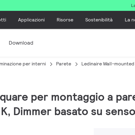
L
tti
Applicazioni
Risorse
Sostenibilità
La n
e
Download
minazione per interni
Parete
Ledinaire Wall-mounted
 Square per montaggio a par
 K, Dimmer basato su senso