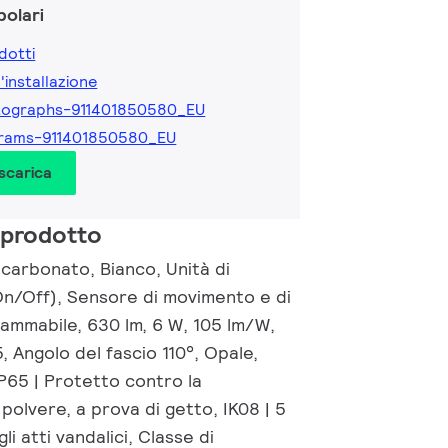
olari
dotti
l'installazione
tographs-911401850580_EU
grams-911401850580_EU
 scarica
 prodotto
carbonato, Bianco, Unità di
On/Off), Sensore di movimento e di
rammabile, 630 lm, 6 W, 105 lm/W,
 Angolo del fascio 110°, Opale,
P65 | Protetto contro la
polvere, a prova di getto, IK08 | 5
i atti vandalici, Classe di