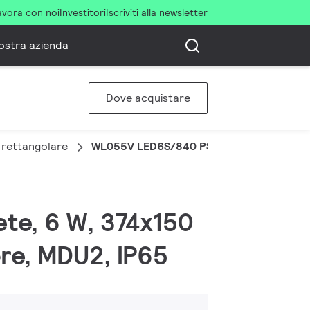
avora con noi
Investitori
Iscriviti alla newsletter
ostra azienda
Dove acquistare
 rettangolare
WL055V LED6S/840 PSR MDU WH
ete, 6 W, 374x150
re, MDU2, IP65