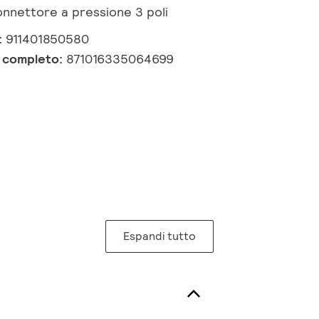
onnettore a pressione 3 poli
:
911401850580
e completo:
871016335064699
Espandi tutto