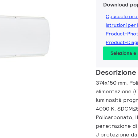
Download pop
Opuscolo pro
Istruzioni per 
Product-Pho
Product-Dia
Seleziona e
Descrizione
374x150 mm, Poli
alimentazione (
luminosità prog
4000 K, SDCM≤5,
Policarbonato, I
penetrazione di 
J protezione dagl