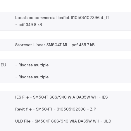
Localized commercial leaflet 910505102396 it_IT
pdf 349.8 kB
Storeset Linear SM504T MI
pdf 485.7 kB
_EU
Risorse multiple
Risorse multiple
IES File - SM504T 66S/940 WIA DA35W WH
IES
Revit file - SM504TI - 910505102396
ZIP
ULD File - SM504T 66S/940 WIA DA35W WH
ULD