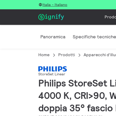
Italia - Italiano
Prodo
Panoramica
Specifiche tecnich
Home
Prodotti
Apparecchi d'illu
StoreSet Linear
Philips StoreSet L
4000 K, CRI>90, W
doppia 35° fascio 