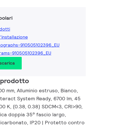
olari
dotti
l'installazione
tographs-910505102396_EU
grams-910505102396_EU
 scarica
 prodotto
00 mm, Alluminio estruso, Bianco,
Interact System Ready, 6700 lm, 45
00 K, (0.38, 0.38) SDCM<3, CRI>90,
ica doppia 35° fascio largo,
licarbonato, IP20 | Protetto contro