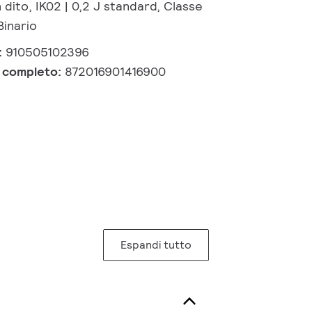
 dito, IK02 | 0,2 J standard, Classe
Binario
:
910505102396
e completo:
872016901416900
Espandi tutto