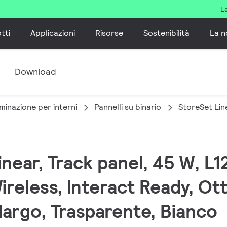
L
tti
Applicazioni
Risorse
Sostenibilità
La n
e
Download
minazione per interni
Pannelli su binario
StoreSet Lin
inear, Track panel, 45 W, L
ireless, Interact Ready, Ot
largo, Trasparente, Bianco