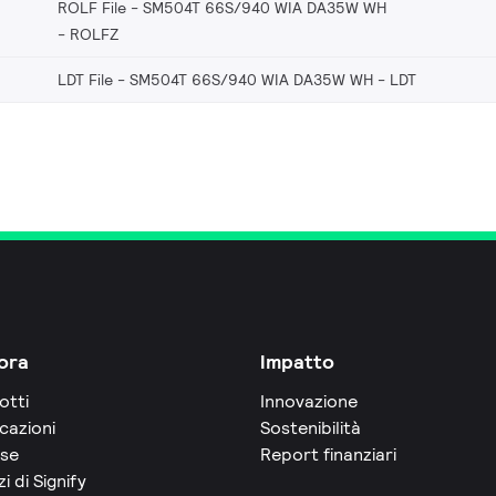
ROLF File - SM504T 66S/940 WIA DA35W WH
ROLFZ
LDT File - SM504T 66S/940 WIA DA35W WH
LDT
ora
Impatto
otti
Innovazione
cazioni
Sostenibilità
rse
Report finanziari
zi di Signify