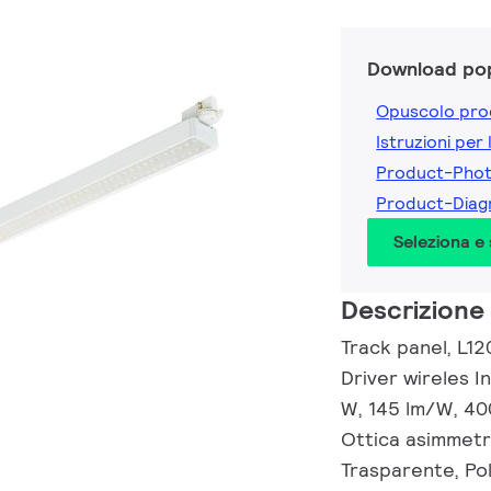
Download pop
Opuscolo pro
Istruzioni per 
Product-Pho
Product-Dia
Seleziona e
Descrizione
Track panel, L12
Driver wireles 
W, 145 lm/W, 40
Ottica asimmetr
Trasparente, Po