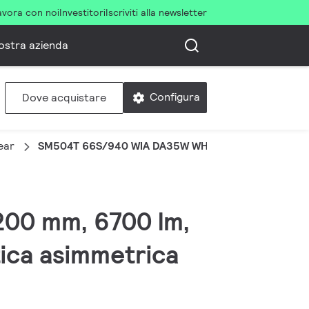
avora con noi
Investitori
Iscriviti alla newsletter
ostra azienda
Configura
Dove acquistare
ear
SM504T 66S/940 WIA DA35W WH
1200 mm, 6700 lm,
tica asimmetrica