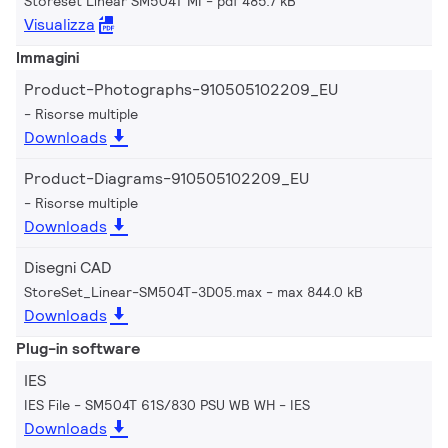
Storeset Linear SM504T MI
pdf 485.7 kB
Visualizza
Immagini
Product-Photographs-910505102209_EU
Risorse multiple
Downloads
Product-Diagrams-910505102209_EU
Risorse multiple
Downloads
Disegni CAD
StoreSet_Linear-SM504T-3D05.max
max 844.0 kB
Downloads
Plug-in software
IES
IES File - SM504T 61S/830 PSU WB WH
IES
Downloads