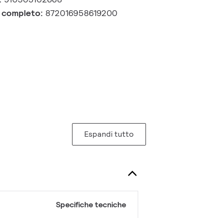
e completo:
872016958619200
Espandi tutto
Specifiche tecniche