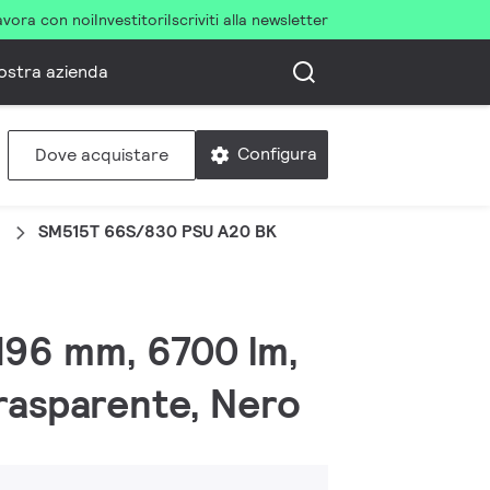
avora con noi
Investitori
Iscriviti alla newsletter
ostra azienda
Configura
Dove acquistare
o
SM515T 66S/830 PSU A20 BK
x196 mm, 6700 lm,
rasparente, Nero