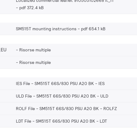
Localized commercial leaflet 910505102668 it_IT
pdf 372.4 kB
SM515T mounting instructions
pdf 654.1 kB
_EU
Risorse multiple
Risorse multiple
IES File - SM515T 66S/830 PSU A20 BK
IES
ULD File - SM515T 66S/830 PSU A20 BK
ULD
ROLF File - SM515T 66S/830 PSU A20 BK
ROLFZ
LDT File - SM515T 66S/830 PSU A20 BK
LDT