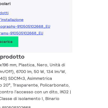
olari
dotti
l'installazione
tographs-910505102668_EU
grams-910505102668_EU
 scarica
 prodotto
x196 mm, Plastica, Nero, Unità di
On/Off), 6700 lm, 50 W, 134 lm/W,
0.40) SDCM<3, Asimmetrica
o 20°, Trasparente, Policarbonato,
contro l'accesso con un dito, IK02 |
Classe di isolamento I, Binario
:
910505102668