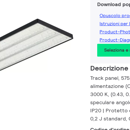
Download pop
Opuscolo pro
Istruzioni per 
Product-Pho
Product-Dia
Seleziona e
Descrizione
Track panel, 575
alimentazione (
3000 K, (0.43, 
speculare angol
IP20 | Protetto 
0,2 J standard, 
Codice d'ordine