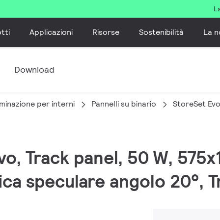
L
tti
Applicazioni
Risorse
Sostenibilità
La n
e
Download
minazione per interni
Pannelli su binario
StoreSet Ev
Evo, Track panel, 50 W, 575
ca speculare angolo 20°, T