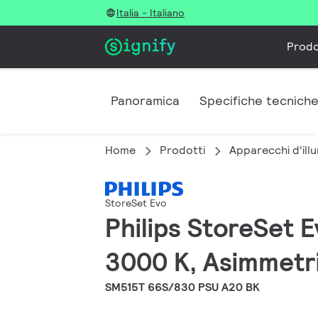
Italia - Italiano
Prodo
Panoramica
Specifiche tecnich
Home
Prodotti
Apparecchi d'illu
StoreSet Evo
Philips StoreSet 
3000 K, Asimmetri
SM515T 66S/830 PSU A20 BK