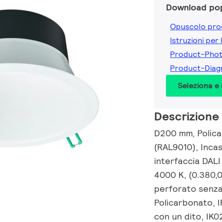
Download pop
Opuscolo pro
Istruzioni per 
Product-Pho
Product-Dia
Seleziona e
Descrizione
D200 mm, Polica
(RAL9010), Incas
interfaccia DALI
4000 K, (0.380,
perforato senza
Policarbonato, 
con un dito, IK0