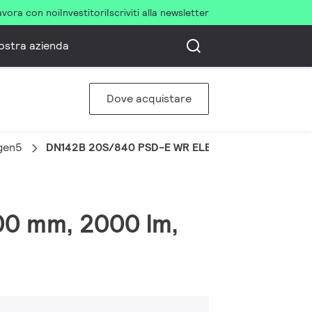
avora con noi
Investitori
Iscriviti alla newsletter
ostra azienda
Dove acquistare
gen5
DN142B 20S/840 PSD-E WR ELB3
00 mm, 2000 lm,