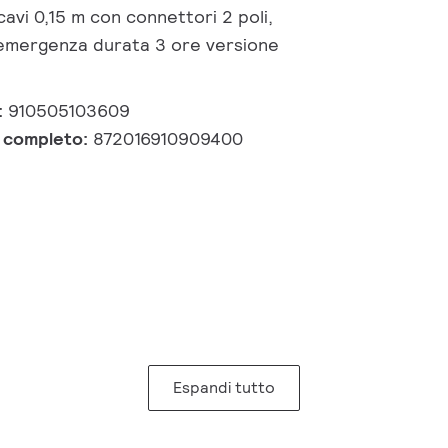
cavi 0,15 m con connettori 2 poli,
i emergenza durata 3 ore versione
:
910505103609
e completo:
872016910909400
Espandi tutto