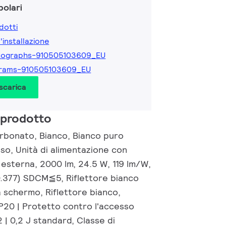
olari
dotti
l'installazione
tographs-910505103609_EU
grams-910505103609_EU
 scarica
 prodotto
rbonato, Bianco, Bianco puro
so, Unità di alimentazione con
 esterna, 2000 lm, 24.5 W, 119 lm/W,
0.377) SDCM≦5, Riflettore bianco
 schermo, Riflettore bianco,
IP20 | Protetto contro l'accesso
2 | 0,2 J standard, Classe di