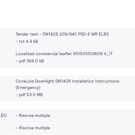
Tender text - DN142B 20S/840 PSD-E WR ELB3
txt 4.4 kB
Localized commercial leaflet 910505103609 it_IT
pdf 366.0 kB
CoreLine Downlight DN142B Installation Instructions
(Emergency)
pdf 53.5 MB
_EU
Risorse multiple
Risorse multiple