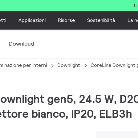
L
tti
Applicazioni
Risorse
Sostenibilità
La n
e
Download
minazione per interni
Downlight
CoreLine Downlight 
Downlight gen5, 24.5 W, D2
ettore bianco, IP20, ELB3h