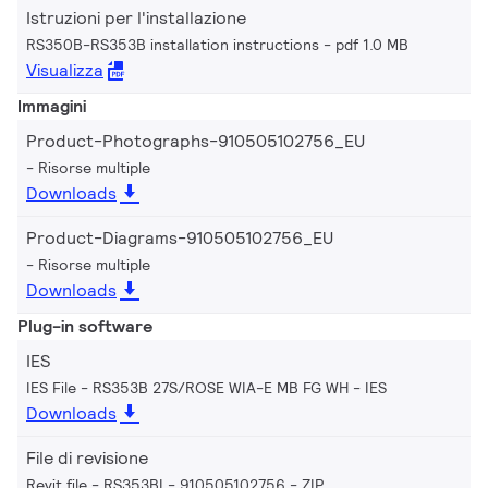
Istruzioni per l'installazione
RS350B-RS353B installation instructions
pdf 1.0 MB
Visualizza
Immagini
Product-Photographs-910505102756_EU
Risorse multiple
Downloads
Product-Diagrams-910505102756_EU
Risorse multiple
Downloads
Plug-in software
IES
IES File - RS353B 27S/ROSE WIA-E MB FG WH
IES
Downloads
File di revisione
Revit file - RS353BI - 910505102756
ZIP