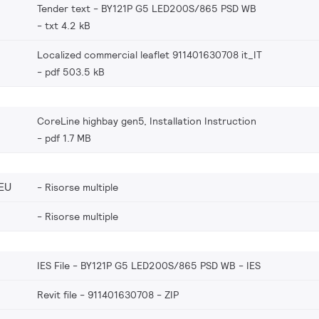
Tender text - BY121P G5 LED200S/865 PSD WB
txt 4.2 kB
Localized commercial leaflet 911401630708 it_IT
pdf 503.5 kB
CoreLine highbay gen5, Installation Instruction
pdf 1.7 MB
EU
Risorse multiple
Risorse multiple
IES File - BY121P G5 LED200S/865 PSD WB
IES
Revit file - 911401630708
ZIP