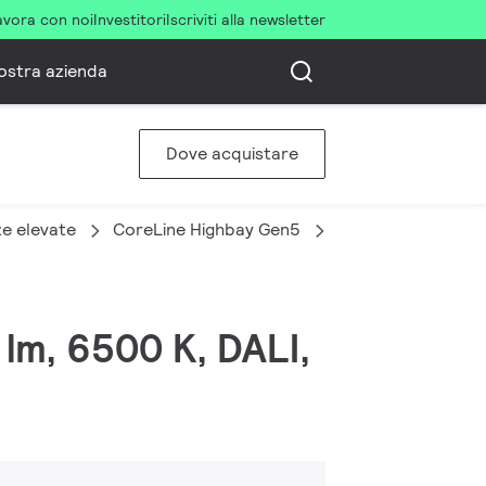
avora con noi
Investitori
Iscriviti alla newsletter
ostra azienda
Dove acquistare
ze elevate
CoreLine Highbay Gen5
BY121P G5 LED20
lm, 6500 K, DALI,