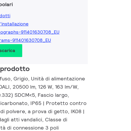
olari
dotti
l'installazione
tographs-911401630708_EU
rams-911401630708_EU
 scarica
 prodotto
fuso, Grigio, Unità di alimentazione
DALI, 20500 lm, 126 W, 163 lm/W,
0.332) SDCM<5, Fascio largo,
licarbonato, IP65 | Protetto contro
di polvere, a prova di getto, IK08 |
gli atti vandalici, Classe di
ità di connessione 3 poli