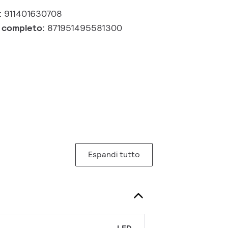
:
911401630708
e completo:
871951495581300
Espandi tutto