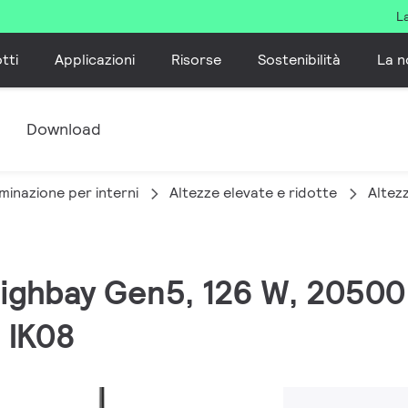
L
tti
Applicazioni
Risorse
Sostenibilità
La n
e
Download
minazione per interni
Altezze elevate e ridotte
Altez
Highbay Gen5, 126 W, 20500 
, IK08