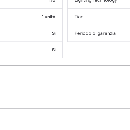
No
Lighting Technology
1 unità
Tier
Sì
Periodo di garanzia
Sì