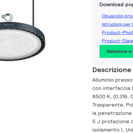
Download pop
Opuscolo pro
Istruzioni per 
Product-Pho
Product-Diag
Seleziona e
Descrizione
Alluminio presso
con interfaccia 
6500 K, (0.316, 
Trasparente, Po
la penetrazione 
5 J protezione da
isolamento I, Un