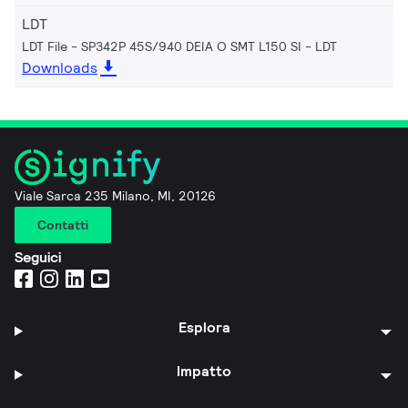
LDT
LDT File - SP342P 45S/940 DEIA O SMT L150 SI
LDT
Downloads
Viale Sarca 235 Milano, MI, 20126
Contatti
Seguici
Esplora
Impatto