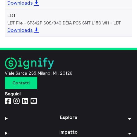
Downloads
LDT
LDT File - SP342P 60S/940 DEIA PCS SMT L150 WH
LDT
Downloads
Viale Sarca 235 Milano, MI, 20126
Contatti
Seguici
Esplora
Impatto