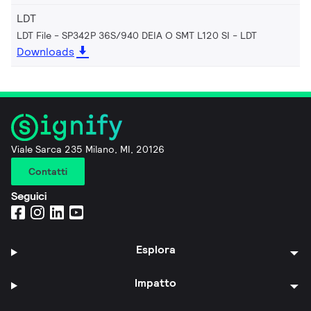
LDT
LDT File - SP342P 36S/940 DEIA O SMT L120 SI
LDT
Downloads
Viale Sarca 235 Milano, MI, 20126
Contatti
Seguici
Esplora
Impatto