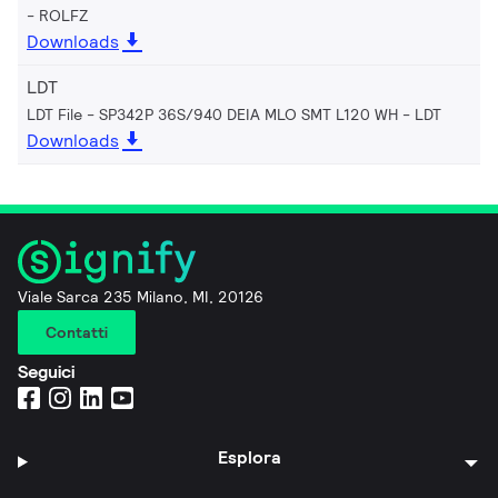
ROLFZ
Downloads
LDT
LDT File - SP342P 36S/940 DEIA MLO SMT L120 WH
LDT
Downloads
Viale Sarca 235 Milano, MI, 20126
Contatti
Seguici
Esplora