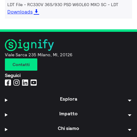
LDT File - RC330V 36S/930 PSD W60L60 MXO SC
LDT
Downloads
Viale Sarca 235 Milano, MI, 20126
Contatti
Seguici
Esplora
Impatto
Chi siamo