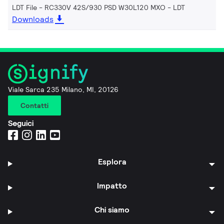
LDT File - RC330V 42S/930 PSD W30L120 MXO
LDT
Downloads
Viale Sarca 235 Milano, MI, 20126
Contatti
Seguici
Esplora
Impatto
Chi siamo