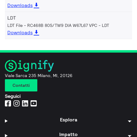
Downloads
LDT
LDT File - RC468B 80S/TW9 DIA W67L67 VPC
LDT
Downloads
Viale Sarca 235 Milano, MI, 20126
Contatti
Seguici
Esplora
Impatto