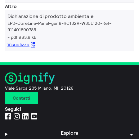
Altro
Dichiarazione di prodotto ambientale
EPD-CoreLine-Panel-gen6-RC132V-W30L120-Ref-
911401890785
pdf 963.6 kB
Visualizza
Viale Sarca 235 Milano, MI, 20126
Contatti
Seguici
Esplora