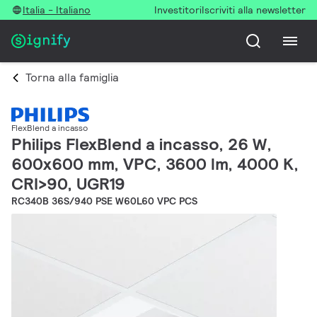
Italia - Italiano
Investitori
Iscriviti alla newsletter
Torna alla famiglia
FlexBlend a incasso
Philips FlexBlend a incasso, 26 W,
600x600 mm, VPC, 3600 lm, 4000 K,
CRI>90, UGR19
RC340B 36S/940 PSE W60L60 VPC PCS