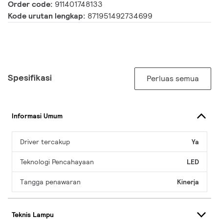
Order code:
911401748133
Kode urutan lengkap:
871951492734699
Spesifikasi
Perluas semua
Informasi Umum
Driver tercakup
Ya
Teknologi Pencahayaan
LED
Tangga penawaran
Kinerja
Teknis Lampu