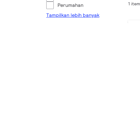
1 item
Perumahan
Tampilkan lebih banyak
Watt (W)
31 - 35
41 - 45
Fluks cahaya (lm)
St
4 p
601 - 800
Un
1001 - 1200
CCT (K)