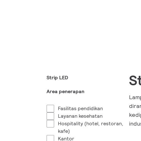
S
Strip LED
Area penerapan
Lamp
dira
Fasilitas pendidikan
kedi
Layanan kesehatan
indu
Hospitality (hotel, restoran,
kafe)
Kantor