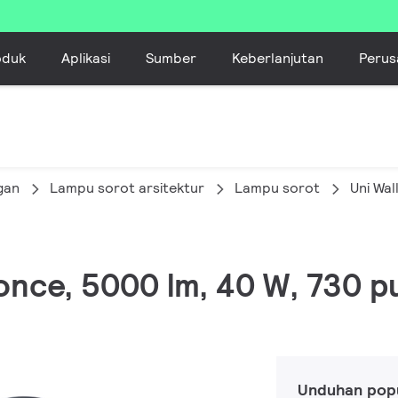
oduk
Aplikasi
Sumber
Keberlanjutan
Perus
gan
Lampu sorot arsitektur
Lampu sorot
Uni Wal
conce, 5000 lm, 40 W, 730 p
Unduhan pop