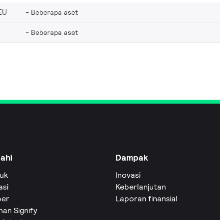
EU
Beberapa aset
Beberapa aset
jahi
Dampak
uk
Inovasi
asi
Keberlanjutan
er
Laporan finansial
an Signify