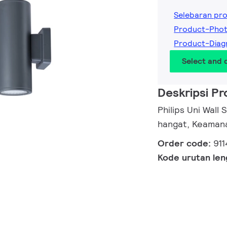
Selebaran pr
Product-Pho
Product-Diag
Select and
Deskripsi P
Philips Uni Wall
hangat, Keamana
Order code:
91
Kode urutan le