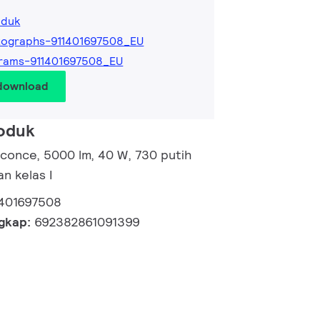
oduk
tographs-911401697508_EU
rams-911401697508_EU
 download
roduk
 Sconce, 5000 lm, 40 W, 730 putih
n kelas I
1401697508
ngkap:
692382861091399