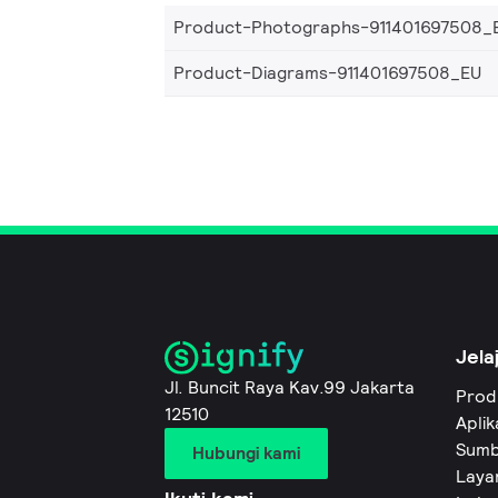
Product-Photographs-911401697508_
Product-Diagrams-911401697508_EU
Jela
Jl. Buncit Raya Kav.99 Jakarta
Prod
12510
Aplik
Sumb
Hubungi kami
Layan