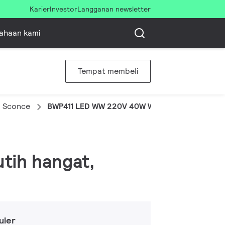
Karier
Investor
Langganan newsletter
ahaan kami
Tempat membeli
l Sconce
BWP411 LED WW 220V 40W WB PSU 7012
utih hangat,
uler