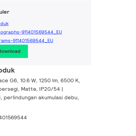
uler
oduk
tographs-911401569544_EU
grams-911401569544_EU
 download
roduk
ce G6, 10.6 W, 1250 lm, 6500 K,
persegi, Matte, IP20/54 |
i, perlindungan akumulasi debu,
1401569544