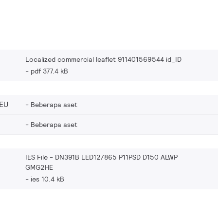
Localized commercial leaflet 911401569544 id_ID
pdf 377.4 kB
EU
Beberapa aset
Beberapa aset
IES File - DN391B LED12/865 P11PSD D150 ALWP
GMG2HE
ies 10.4 kB