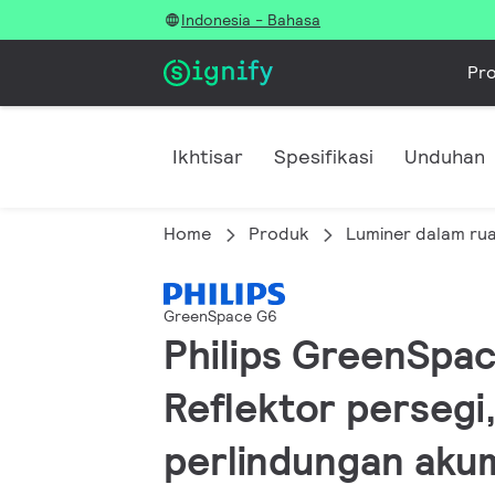
Indonesia - Bahasa
Pr
Ikhtisar
Spesifikasi
Unduhan
Home
Produk
Luminer dalam ru
GreenSpace G6
Philips GreenSpac
Reflektor persegi,
perlindungan akum