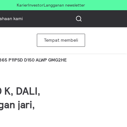
Karier
Investor
Langganan newsletter
ahaan kami
Tempat membeli
865 P11PSD D150 ALWP GMG2HE
 K, DALI,
an jari,