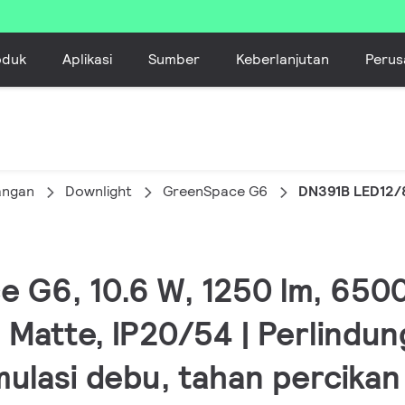
oduk
Aplikasi
Sumber
Keberlanjutan
Perus
angan
Downlight
GreenSpace G6
DN391B LED12/
e G6, 10.6 W, 1250 lm, 6500
 Matte, IP20/54 | Perlindung
ulasi debu, tahan percikan