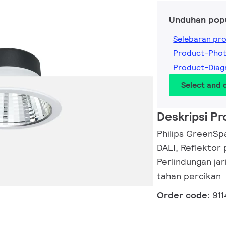
Unduhan pop
Selebaran pr
Product-Pho
Product-Dia
Select and
Deskripsi P
Philips GreenSpa
DALI, Reflektor 
Perlindungan jar
tahan percikan
Order code:
91