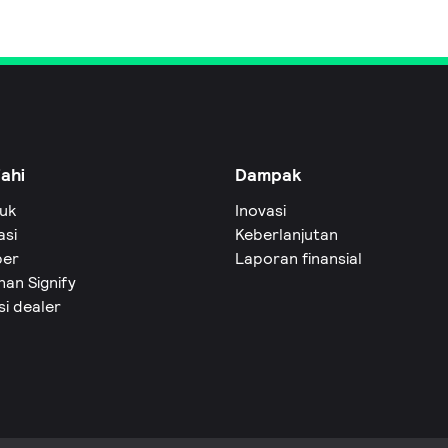
jahi
Dampak
uk
Inovasi
asi
Keberlanjutan
er
Laporan finansial
an Signify
si dealer