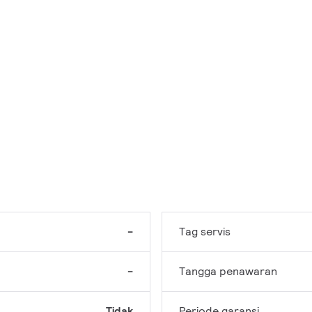
-
Tag servis
-
Tangga penawaran
Tidak
Periode garansi