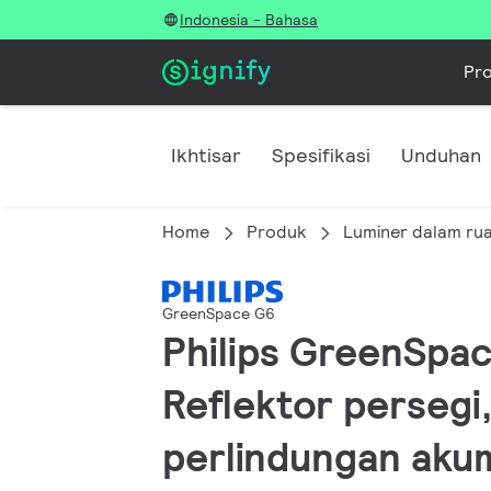
Indonesia - Bahasa
Pr
Ikhtisar
Spesifikasi
Unduhan
Home
Produk
Luminer dalam ru
GreenSpace G6
Philips GreenSpac
Reflektor persegi,
perlindungan akum