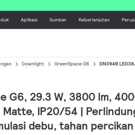
oduk
Aplikasi
Sumber
Keberlanjutan
Perus
angan
Downlight
GreenSpace G6
DN394B LED38
e G6, 29.3 W, 3800 lm, 400
 Matte, IP20/54 | Perlindung
ulasi debu, tahan percikan