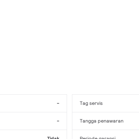
-
Tag servis
-
Tangga penawaran
Tidak
Periode garansi