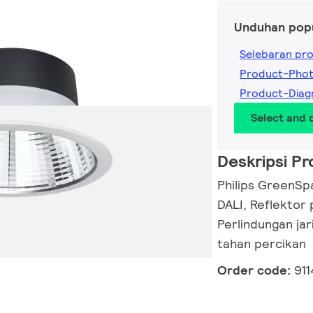
Unduhan pop
Selebaran pr
Product-Pho
Product-Dia
Select and
Deskripsi P
Philips GreenSp
DALI, Reflektor 
Perlindungan jar
tahan percikan
Order code:
91