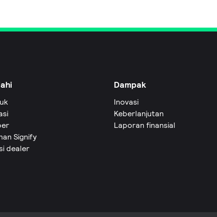
jahi
Dampak
uk
Inovasi
asi
Keberlanjutan
er
Laporan finansial
an Signify
si dealer