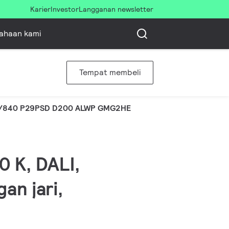
Karier
Investor
Langganan newsletter
ahaan kami
Tempat membeli
/840 P29PSD D200 ALWP GMG2HE
0 K, DALI,
an jari,