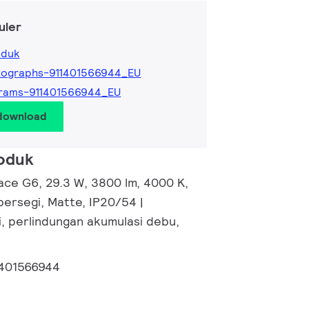
uler
oduk
tographs-911401566944_EU
grams-911401566944_EU
 download
roduk
ace G6, 29.3 W, 3800 lm, 4000 K,
persegi, Matte, IP20/54 |
i, perlindungan akumulasi debu,
1401566944