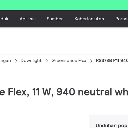
oduk
Aplikasi
Sumber
Keberlanjutan
Perus
angan
Downlight
Greenspace Flex
RS378B P11 94
 Flex, 11 W, 940 neutral whi
Unduhan pop