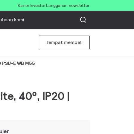
Karier
Investor
Langganan newsletter
ahaan kami
Tempat membeli
0 PSU-E WB M55
te, 40°, IP20 |
uler