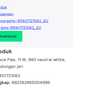
oduk
asangan
ographs-911401721062_EU
rams-911401721062_EU
 download
roduk
ce Flex, 11 W, 940 neutral white,
ndungan jari
1401721062
ngkap:
692382865004999