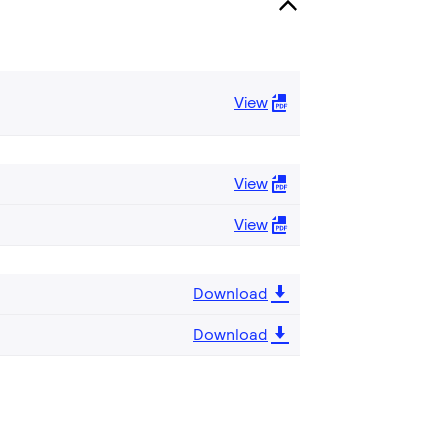
View
View
View
Download
Download