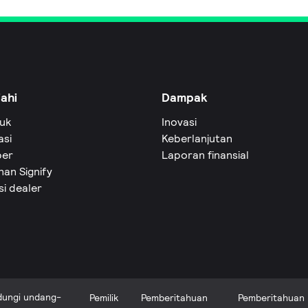
jahi
Dampak
uk
Inovasi
asi
Keberlanjutan
er
Laporan finansial
an Signify
si dealer
ndungi undang-
Pemilik
Pemberitahuan
Pemberitahuan