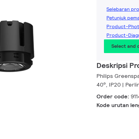
Selebaran pr
Petunjuk pem
Product-Phot
Product-Diag
Select and
Deskripsi P
Philips Greenspa
40°, IP20 | Perli
Order code:
91
Kode urutan le