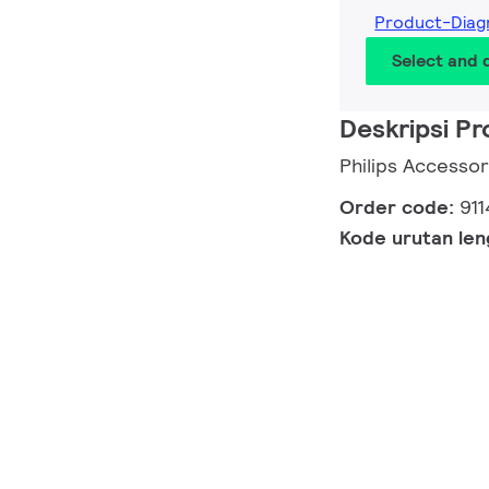
Product-Diag
Select and
Deskripsi P
Philips Accesso
Order code:
91
Kode urutan le