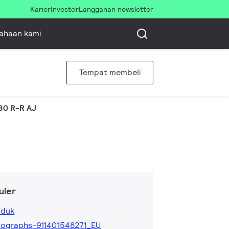
Karier
Investor
Langganan newsletter
ahaan kami
Tempat membeli
80 R-R AJ
uler
oduk
ographs-911401548271_EU