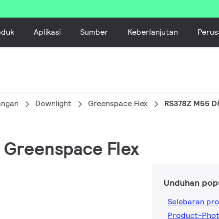
oduk
Aplikasi
Sumber
Keberlanjutan
Perus
angan
Downlight
Greenspace Flex
RS378Z M55 D
, Greenspace Flex
Unduhan pop
Selebaran pr
Product-Phot