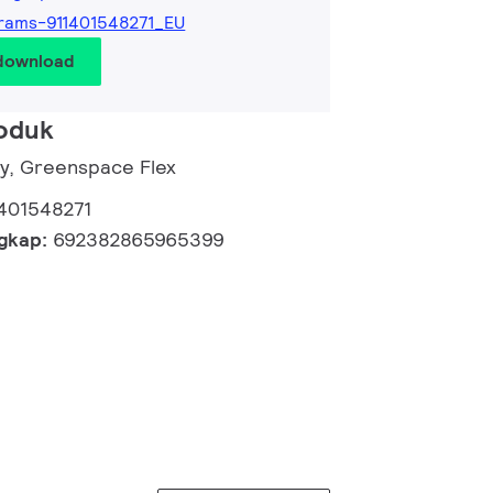
rams-911401548271_EU
 download
roduk
ry, Greenspace Flex
1401548271
ngkap:
692382865965399