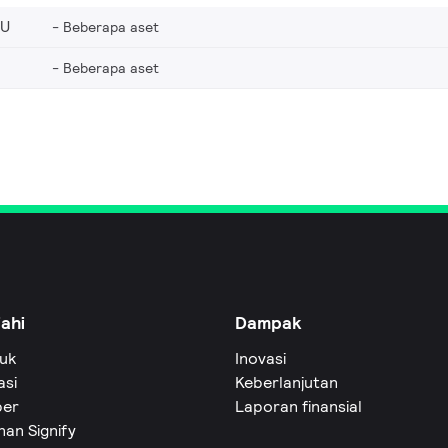
EU
Beberapa aset
Beberapa aset
jahi
Dampak
uk
Inovasi
asi
Keberlanjutan
er
Laporan finansial
an Signify