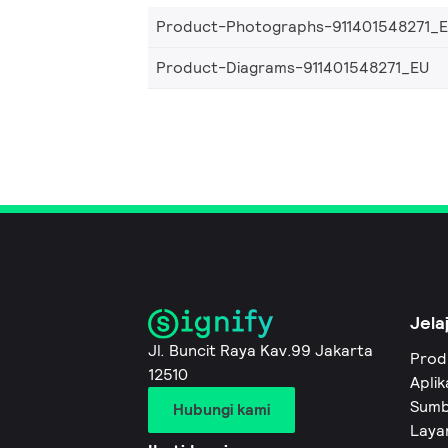
Product-Photographs-911401548271_
Product-Diagrams-911401548271_EU
Jela
Jl. Buncit Raya Kav.99 Jakarta
Prod
12510
Aplik
Sumb
Hubungi kami
Layan