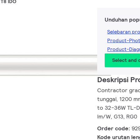
T8 IDO
Unduhan pop
Selebaran pr
Product-Pho
Product-Dia
Select and
Deskripsi P
Contractor grad
tunggal, 1200 m
to 32-36W TL-D,
lm/W, G13, RG0
Order code:
92
Kode urutan le