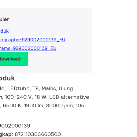
uler
oduk
tographs-929002000139_EU
grams-929002000139_EU
 download
roduk
e, LEDtube, T8, Mains, Ujung
m, 100-240 V, 18 W, LED alternative
 6500 K, 1900 lm, 30000 jam, 105
9002000139
ngkap:
872110303660500