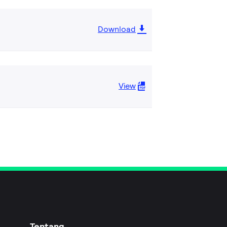
Download
View
Tentang