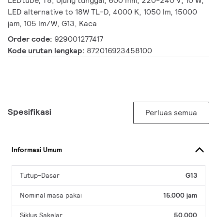
LEDtube, T8, Ujung tunggal, 600 mm, 220-240 V, 10 W,
LED alternative to 18W TL-D, 4000 K, 1050 lm, 15000
jam, 105 lm/W, G13, Kaca
Order code:
929001277417
Kode urutan lengkap:
872016923458100
Spesifikasi
Perluas semua
Informasi Umum
Tutup-Dasar
G13
Nominal masa pakai
15.000 jam
Siklus Sakelar
50.000