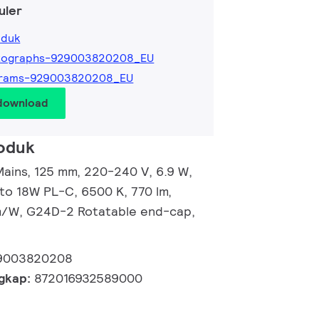
uler
oduk
tographs-929003820208_EU
grams-929003820208_EU
 download
roduk
ains, 125 mm, 220-240 V, 6.9 W,
 to 18W PL-C, 6500 K, 770 lm,
lm/W, G24D-2 Rotatable end-cap,
9003820208
ngkap:
872016932589000