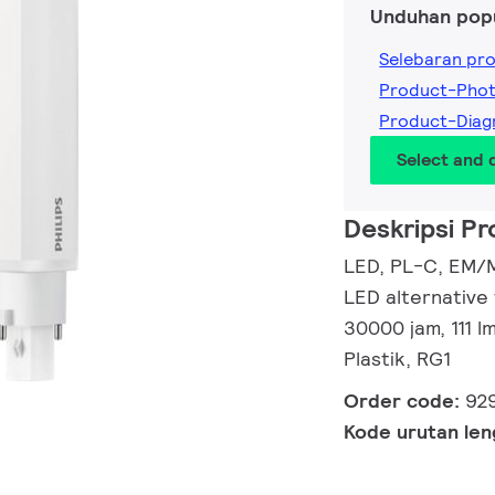
Unduhan pop
Selebaran pr
Product-Pho
Product-Dia
Select and
Deskripsi P
LED, PL-C, EM/M
LED alternative
30000 jam, 111 
Plastik, RG1
Order code:
92
Kode urutan le