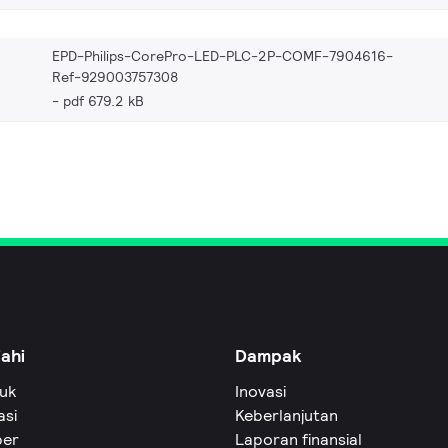
EPD-Philips-CorePro-LED-PLC-2P-COMF-7904616-
Ref-929003757308
pdf 679.2 kB
jahi
Dampak
uk
Inovasi
asi
Keberlanjutan
er
Laporan finansial