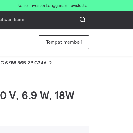
Karier
Investor
Langganan newsletter
ahaan kami
Tempat membeli
LC 6.9W 865 2P G24d-2
0 V, 6.9 W, 18W