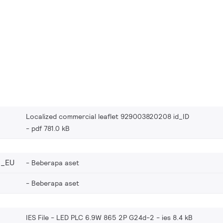
Localized commercial leaflet 929003820208 id_ID
pdf 781.0 kB
8_EU
Beberapa aset
Beberapa aset
IES File - LED PLC 6.9W 865 2P G24d-2
ies 8.4 kB