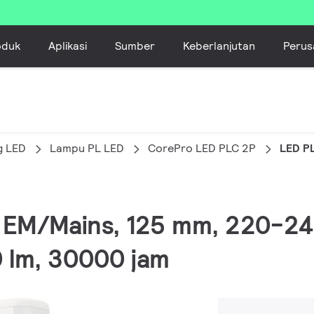
oduk
Aplikasi
Sumber
Keberlanjutan
Perus
g LED
Lampu PL LED
CorePro LED PLC 2P
LED P
, EM/Mains, 125 mm, 220-24
 lm, 30000 jam