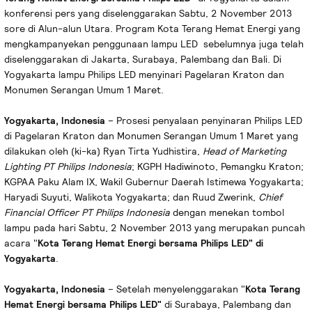
konferensi pers yang diselenggarakan Sabtu, 2 November 2013
sore di Alun-alun Utara. Program Kota Terang Hemat Energi yang
mengkampanyekan penggunaan lampu LED sebelumnya juga telah
diselenggarakan di Jakarta, Surabaya, Palembang dan Bali. Di
Yogyakarta lampu Philips LED menyinari Pagelaran Kraton dan
Monumen Serangan Umum 1 Maret.
Yogyakarta, Indonesia
– Prosesi penyalaan penyinaran Philips LED
di Pagelaran Kraton dan Monumen Serangan Umum 1 Maret yang
dilakukan oleh (ki-ka) Ryan Tirta Yudhistira,
Head of Marketing
Lighting PT Philips Indonesia
; KGPH Hadiwinoto, Pemangku Kraton;
KGPAA Paku Alam IX, Wakil Gubernur Daerah Istimewa Yogyakarta;
Haryadi Suyuti, Walikota Yogyakarta; dan Ruud Zwerink,
Chief
Financial Officer PT Philips Indonesia
dengan menekan tombol
lampu pada hari Sabtu, 2 November 2013 yang merupakan puncah
acara "
Kota Terang Hemat Energi bersama Philips LED" di
Yogyakarta
.
Yogyakarta, Indonesia
– Setelah menyelenggarakan "
Kota Terang
Hemat Energi bersama Philips LED"
di Surabaya, Palembang dan