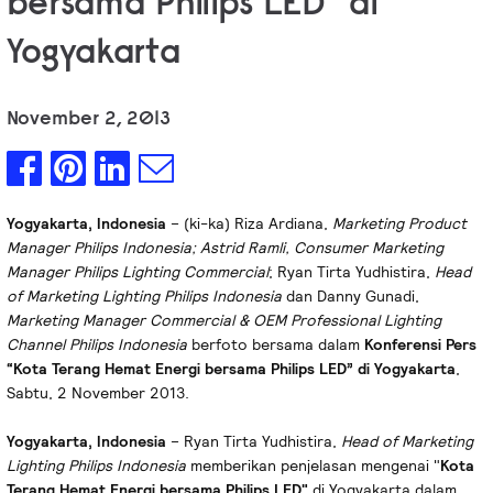
bersama Philips LED" di
Yogyakarta
November 2, 2013
Yogyakarta, Indonesia
– (ki-ka) Riza Ardiana,
Marketing Product
Manager Philips Indonesia; Astrid Ramli, Consumer Marketing
Manager Philips Lighting Commercial
; Ryan Tirta Yudhistira,
Head
of Marketing Lighting Philips Indonesia
dan Danny Gunadi,
Marketing Manager Commercial & OEM Professional Lighting
Channel Philips Indonesia
berfoto bersama dalam
Konferensi Pers
“Kota Terang Hemat Energi bersama Philips LED” di Yogyakarta
,
Sabtu, 2 November 2013.
Yogyakarta, Indonesia
– Ryan Tirta Yudhistira,
Head of Marketing
Lighting Philips Indonesia
memberikan penjelasan mengenai "
Kota
Terang Hemat Energi bersama Philips LED"
di Yogyakarta dalam