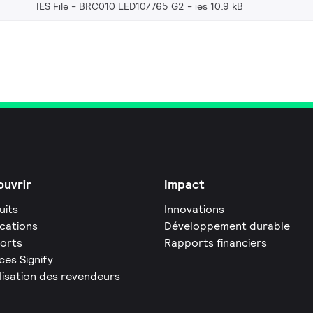
IES File - BRC010 LED10/765 G2
ies 10.9 kB
uvrir
Impact
uits
Innovations
ications
Développement durable
orts
Rapports financiers
ces Signify
lisation des revendeurs