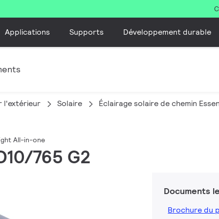
C
Applications
Supports
Développement durable
ments
 l'extérieur
Solaire
Éclairage solaire de chemin Essen
ight All-in-one
ED10/765 G2
Documents le
Brochure du 