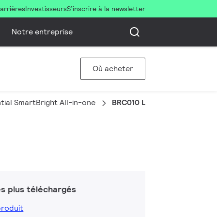
arrières
Investisseurs
S’inscrire à la newsletter
Notre entreprise
Où acheter
tial SmartBright All-in-one
BRC010 LED10/765 G2
s plus téléchargés
produit