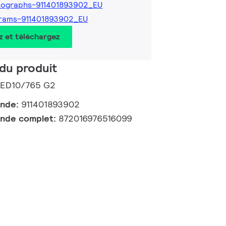
tographs-911401893902_EU
rams-911401893902_EU
z et téléchargez
du produit
 LED10/765 G2
ande:
911401893902
nde complet:
872016976516099