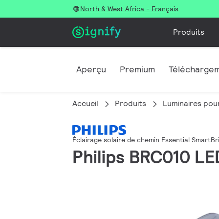
North & West Africa - Français
Produits
Aperçu
Premium
Télécharge
Accueil
Produits
Luminaires pour
Éclairage solaire de chemin Essential SmartBr
Philips BRC010 L