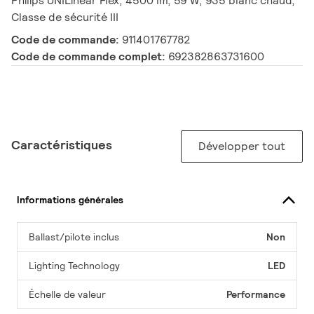
Philips UNILinear Flex, 4500 lm, 59 W, 935 blanc chaud,
Classe de sécurité III
Code de commande:
911401767782
Code de commande complet:
692382863731600
Caractéristiques
Développer tout
Informations générales
Ballast/pilote inclus
Non
Lighting Technology
LED
Échelle de valeur
Performance