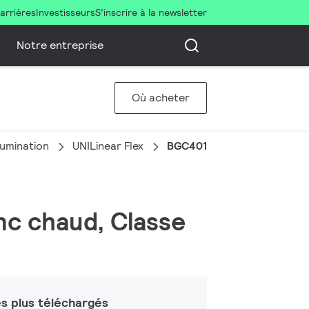
arrières
Investisseurs
S’inscrire à la newsletter
Notre entreprise
Où acheter
llumination
UNILinear Flex
BGC401 1150LM 14W 2700K L
anc chaud, Classe
s plus téléchargés