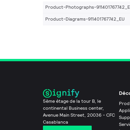
Product-Photographs-911401767742_
Product-Diagrams-911401767742_EU
Déco
5ème étage de la tour B, le
Prod
continental Business center,
Appl
Avenue Main Street, 20036 - CFC
Supp
Casablanca
Servi