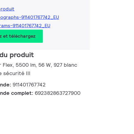
produit
ographs-911401767742_EU
rams-911401767742_EU
z et téléchargez
du produit
r Flex, 5500 lm, 56 W, 927 blanc
 sécurité III
ande:
911401767742
nde complet:
692382863727900