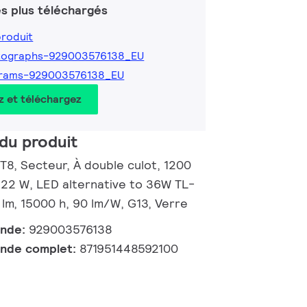
s plus téléchargés
produit
tographs-929003576138_EU
grams-929003576138_EU
z et téléchargez
du produit
T8, Secteur, À double culot, 1200
22 W, LED alternative to 36W TL-
 lm, 15000 h, 90 lm/W, G13, Verre
ande:
929003576138
nde complet:
871951448592100