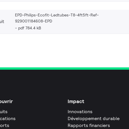
EPD-Philips-Ecofit-Ledtubes-T8-4ft5ft-Ref-
929001184608-EPD
it
pdf 784.4 kB
uvrir
Impact
uits
Innovations
ications
Développement durable
orts
Rapports financiers