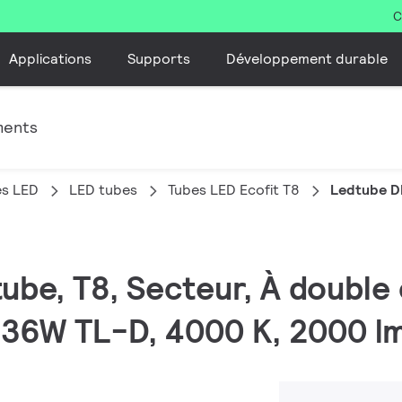
C
Applications
Supports
Développement durable
ments
es LED
LED tubes
Tubes LED Ecofit T8
Ledtube D
tube, T8, Secteur, À double
 36W TL-D, 4000 K, 2000 lm