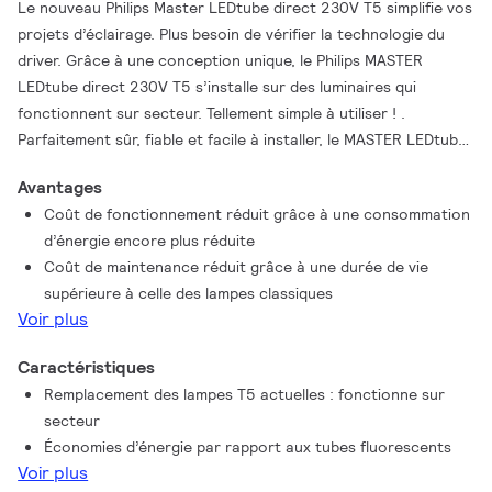
Le nouveau Philips Master LEDtube direct 230V T5 simplifie vos
projets d’éclairage. Plus besoin de vérifier la technologie du
driver. Grâce à une conception unique, le Philips MASTER
LEDtube direct 230V T5 s’installe sur des luminaires qui
fonctionnent sur secteur. Tellement simple à utiliser ! .
Parfaitement sûr, fiable et facile à installer, le MASTER LEDtube
secteur T5 de Philips constitue une alternative idéale aux
Avantages
tubes fluorescents standard. Il offre le meilleur rapport
Coût de fonctionnement réduit grâce à une consommation
qualité/durée de vie, avec une consommation d’énergie et des
d’énergie encore plus réduite
coûts de maintenance réduits.
Coût de maintenance réduit grâce à une durée de vie
supérieure à celle des lampes classiques
Voir plus
Caractéristiques
Remplacement des lampes T5 actuelles : fonctionne sur
secteur
Économies d’énergie par rapport aux tubes fluorescents
Voir plus