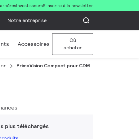
arrières
Investisseurs
S’inscrire à la newsletter
Notre entreprise
Où
ents
Accessoires
acheter
oor
PrimaVision Compact pour CDM
rmances
s plus téléchargés
produits