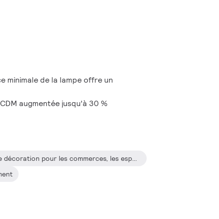
e minimale de la lampe offre un
e CDM augmentée jusqu'à 30 %
éclairage d'accentuation et de décoration pour les commerces, les espaces publics, les halls d'entrée et les bureaux
ement