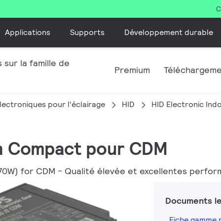
C
Applications
Supports
Développement durable
 sur la famille de
Premium
Téléchargem
lectroniques pour l'éclairage
HID
HID Electronic Ind
ion Compact pour CDM
0W) for CDM - Qualité élevée et excellentes perfo
Documents le
Fiche gamme 