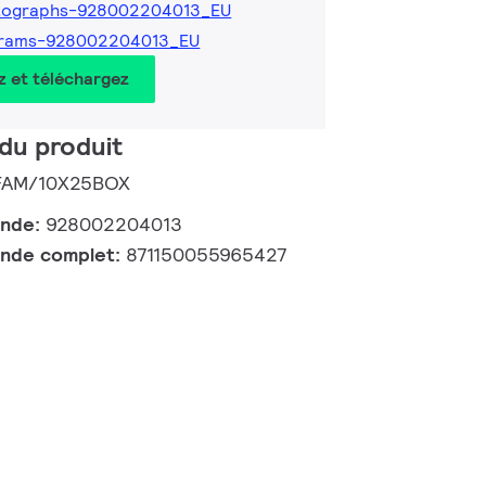
tographs-928002204013_EU
grams-928002204013_EU
z et téléchargez
du produit
W FAM/10X25BOX
ande:
928002204013
nde complet:
871150055965427