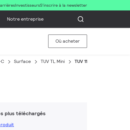
arrières
Investisseurs
S’inscrire à la newsletter
Notre entreprise
Où acheter
-C
Surface
TUV TL Mini
TUV 11W FAM/10X25BOX
s plus téléchargés
produit