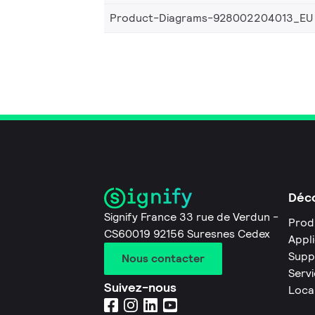
Product-Diagrams-928002204013_EU
Déco
Signify France 33 rue de Verdun -
Prod
CS60019 92156 Suresnes Cedex
Appl
Supp
Nous contacter
Servi
Suivez-nous
Loca