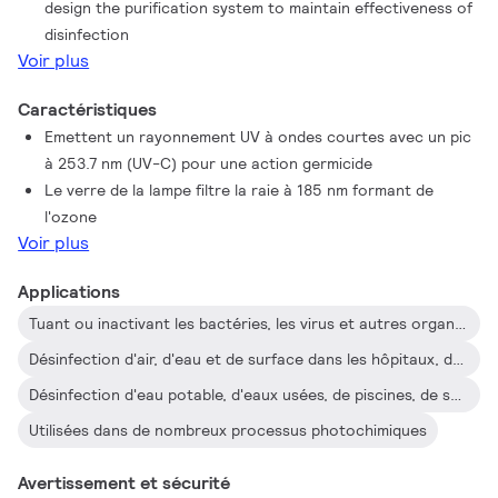
design the purification system to maintain effectiveness of
disinfection
Voir plus
Caractéristiques
Emettent un rayonnement UV à ondes courtes avec un pic
à 253.7 nm (UV-C) pour une action germicide
Le verre de la lampe filtre la raie à 185 nm formant de
l'ozone
Voir plus
Applications
Tuant ou inactivant les bactéries, les virus et autres organismes primitifs
Désinfection d'air, d'eau et de surface dans les hôpitaux, dans les environnements de recherche bactériologique et pharmaceutique, et pour les industries agro-alimentaires comme les laiteries, les brasseries et les boulangeries
Désinfection d'eau potable, d'eaux usées, de piscines, de systèmes de climatisation, de chambres froides, de matériel d'emballage etc.
Utilisées dans de nombreux processus photochimiques
Avertissement et sécurité