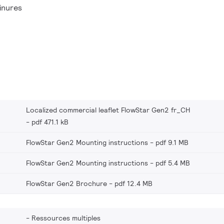
omie. Grâce à un flux
inures
éduire le nombre de
mettre la sécurité. Cette
'éclairage des tunnels ou des
et la fluidité du trafic.
Localized commercial leaflet FlowStar Gen2 fr_CH
pdf 471.1 kB
FlowStar Gen2 Mounting instructions
pdf 9.1 MB
FlowStar Gen2 Mounting instructions
pdf 5.4 MB
FlowStar Gen2 Brochure
pdf 12.4 MB
Ressources multiples