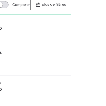
plus de filtres
Comparer
D
e,
n
D