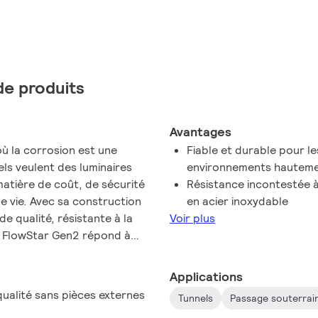
 de produits
Avantages
où la corrosion est une
Fiable et durable pour le
els veulent des luminaires
environnements hauteme
matière de coût, de sécurité
Résistance incontestée à
de vie. Avec sa construction
en acier inoxydable
e qualité, résistante à la
Voir plus
, FlowStar Gen2 répond à
e. FlowStar Gen2 fait partie
x commandes d'éclairage, aux
Applications
 ces luminaires de tunnel
qualité sans pièces externes
Tunnels
Passage souterrai
erformance avec un équilibre