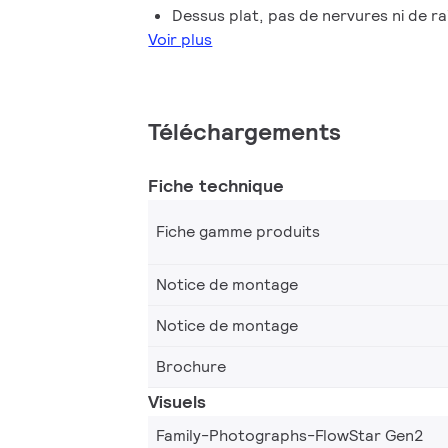
parfait entre visibilité, sécurité et écon
Dessus plat, pas de nervures ni de ra
lumineux élevé, ils peuvent également r
Voir plus
luminaires de projet requis sans compro
solution durable et très efficace pour l
passages souterrains assurera la sécurité 
Téléchargements
Fiche technique
Fiche gamme produits
Notice de montage
Notice de montage
Brochure
Visuels
Family-Photographs-FlowStar Gen2