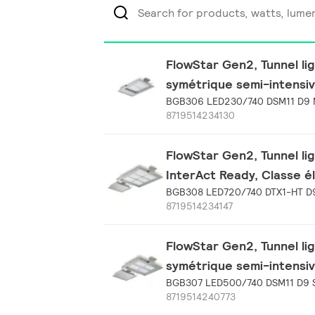
FlowStar Gen2, Tunnel lig
symétrique semi-intensive
BGB306 LED230/740 DSM11 D9 
8719514234130
FlowStar Gen2, Tunnel lig
InterAct Ready, Classe él
BGB308 LED720/740 DTX1-HT D9
8719514234147
FlowStar Gen2, Tunnel lig
symétrique semi-intensive
BGB307 LED500/740 DSM11 D9 
8719514240773