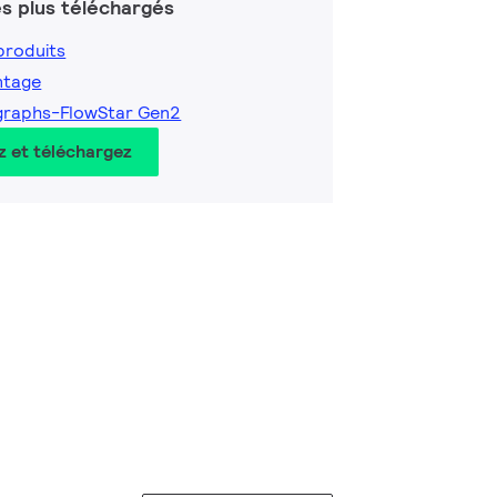
s plus téléchargés
produits
ntage
graphs-FlowStar Gen2
z et téléchargez