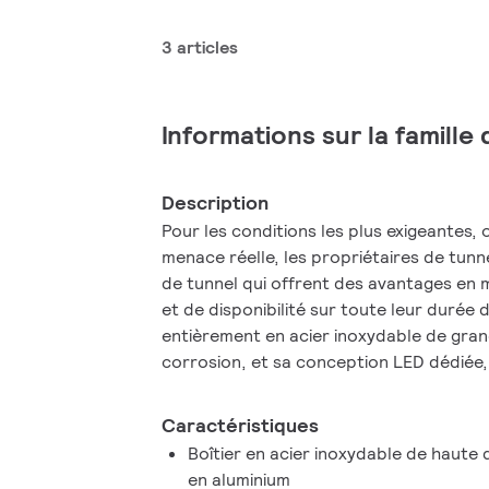
3 articles
Informations sur la famille
Description
Pour les conditions les plus exigeantes, 
menace réelle, les propriétaires de tunn
de tunnel qui offrent des avantages en 
et de disponibilité sur toute leur durée 
entièrement en acier inoxydable de grand
corrosion, et sa conception LED dédiée
toutes ces exigences, et bien plus encor
de la solution TotalTunnel. Associés au
Caractéristiques
câbles et à nos services de cycle de vie,
Boîtier en acier inoxydable de haute 
fournissent les plus hauts niveaux de p
en aluminium