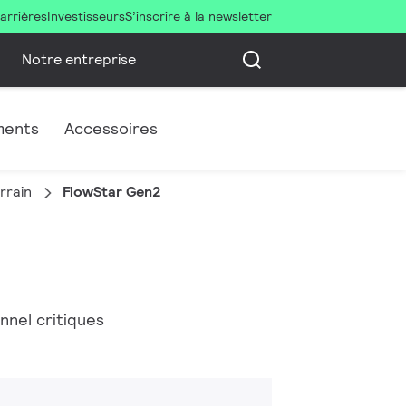
arrières
Investisseurs
S’inscrire à la newsletter
Notre entreprise
ments
Accessoires
rrain
FlowStar Gen2
nnel critiques