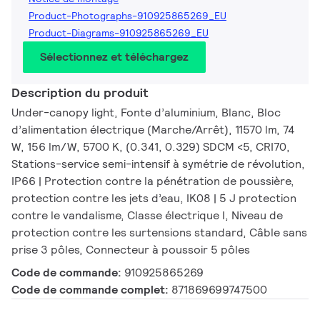
Product-Photographs-910925865269_EU
Product-Diagrams-910925865269_EU
Sélectionnez et téléchargez
Description du produit
Under-canopy light, Fonte d’aluminium, Blanc, Bloc
d’alimentation électrique (Marche/Arrêt), 11570 lm, 74
W, 156 lm/W, 5700 K, (0.341, 0.329) SDCM <5, CRI70,
Stations-service semi-intensif à symétrie de révolution,
IP66 | Protection contre la pénétration de poussière,
protection contre les jets d’eau, IK08 | 5 J protection
contre le vandalisme, Classe électrique I, Niveau de
protection contre les surtensions standard, Câble sans
prise 3 pôles, Connecteur à poussoir 5 pôles
Code de commande:
910925865269
Code de commande complet:
871869699747500