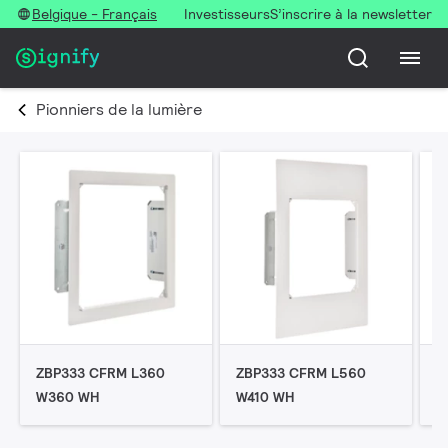
Belgique - Français
Investisseurs
S’inscrire à la newsletter
Pionniers de la lumière
ZBP333 CFRM L360
ZBP333 CFRM L560
Z
W360 WH
W410 WH
W