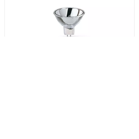
Focusline Applications Optiques
7 produits
Téléchargements