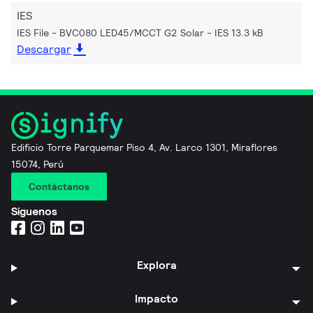
IES
IES File - BVC080 LED45/MCCT G2 Solar
IES 13.3 kB
Descargar
Edificio Torre Parquemar Piso 4, Av. Larco 1301, Miraflores
15074, Perú
Contáctanos
Síguenos
Explora
Impacto