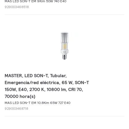
MAS LED SON-T EM 9Klm 50W 740 E40
929003468518
MASTER, LED SON-T, Tubular,
Emergencia/red eléctrica, 65 W, SON-T
150W, E40, 2700 K, 10800 lm, CRI 70,
70000 hora(s)
MAS LED SON-T EM 10.8Klm 65W 727 E40
929003468718