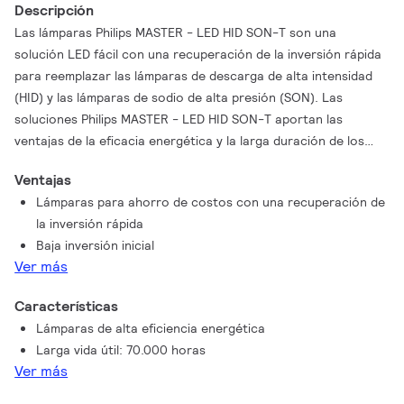
Descripción
Las lámparas Philips MASTER - LED HID SON-T son una
solución LED fácil con una recuperación de la inversión rápida
para reemplazar las lámparas de descarga de alta intensidad
(HID) y las lámparas de sodio de alta presión (SON). Las
soluciones Philips MASTER - LED HID SON-T aportan las
ventajas de la eficacia energética y la larga duración de los
LED como remplazo de HID, con ahorros instantáneos por una
Ventajas
baja inversión inicial. Gracias al tamaño adecuado de la
Lámparas para ahorro de costos con una recuperación de
lámpara y la distribución lumínica, es posible adaptar las
la inversión rápida
lámparas MASTER – LED HID SON-T a los sistemas SON y SON-
Baja inversión inicial
T existentes, que mejoran la calidad de la iluminación con LED
Ver más
sin necesidad de cambiar el balastro o el reflector de la
luminaria (SI hay reemplazos).
Características
Lámparas de alta eficiencia energética
Larga vida útil: 70.000 horas
Ver más