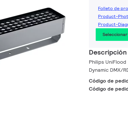
Folleto de pr
Product-Pho
Product-Diag
Seleccionar
Descripción
Philips UniFloo
Dynamic DMX/RD
Código de pedi
Código de pedi