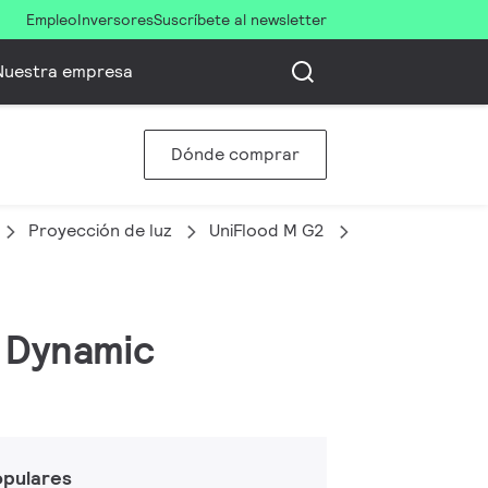
Empleo
Inversores
Suscríbete al newsletter
Nuestra empresa
Dónde comprar
Proyección de luz
UniFlood M G2
BVP353 72LED
, Dynamic
opulares