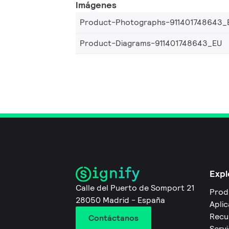
Imágenes
Product-Photographs-911401748643_
Product-Diagrams-911401748643_EU
Expl
Calle del Puerto de Somport 21
Prod
28050 Madrid - España
Apli
Recu
Contáctanos
Servi