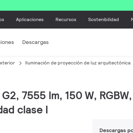
os
Aplicaciones
Recursos
Sostenibilidad
ciones
Descargas
xterior
Iluminación de proyección de luz arquitectónica
M G2, 7555 lm, 150 W, RGBW
ad clase I
Descargas p