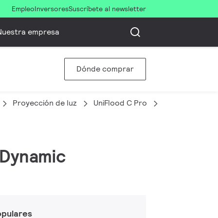
Empleo
Inversores
Suscríbete al newsletter
Nuestra empresa
Dónde comprar
Proyección de luz
UniFlood C Pro
BVP374 48LED
, Dynamic
opulares