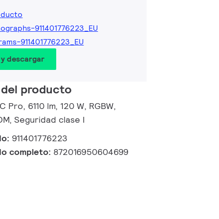
oducto
ographs-911401776223_EU
rams-911401776223_EU
 y descargar
 del producto
 C Pro, 6110 lm, 120 W, RGBW,
M, Seguridad clase I
do:
911401776223
do completo:
872016950604699