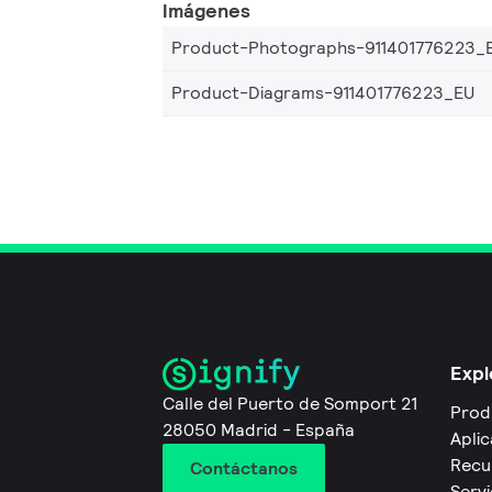
Imágenes
Product-Photographs-911401776223_
Product-Diagrams-911401776223_EU
Expl
Calle del Puerto de Somport 21
Prod
28050 Madrid - España
Apli
Recu
Contáctanos
Servi