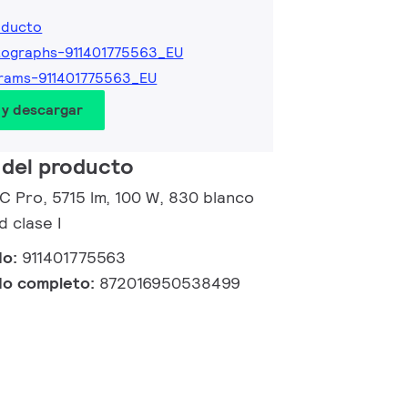
oducto
tographs-911401775563_EU
rams-911401775563_EU
 y descargar
 del producto
 C Pro, 5715 lm, 100 W, 830 blanco
d clase I
do:
911401775563
do completo:
872016950538499