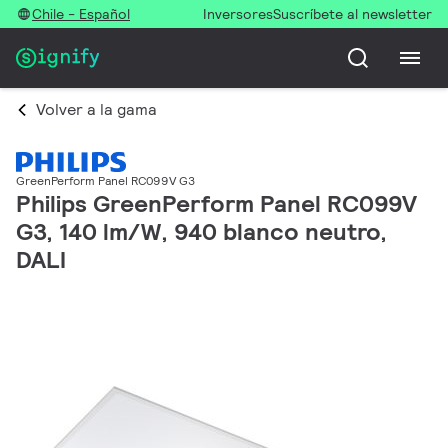
Chile - Español
Inversores
Suscríbete al newsletter
Volver a la gama
GreenPerform Panel RC099V G3
Philips GreenPerform Panel RC099V
G3, 140 lm/W, 940 blanco neutro,
DALI